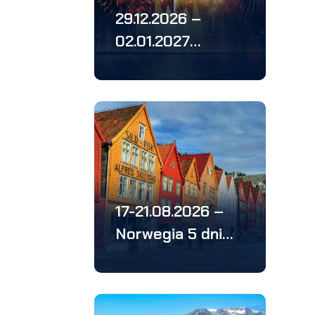
29.12.2026 –
02.01.2027
Sylwester: Ryga
– Tallin –
Helsinki- Wilno
17-21.08.2026 –
Norwegia 5 dni
samolotem 2026:
Oslo, Bergen,
Stavanger