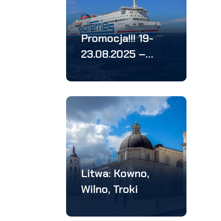
Promocja!!! 19-
23.08.2025 –
Sztokholm –
Helsinki – Tallin –
Ryga – 4 stolice:
w 5 dni
Litwa: Kowno,
Wilno, Troki