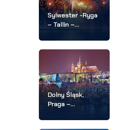
Sylwester -Ryga
– Tallin –
Sztokholm – 3
stolice w 4 dni
Dolny Śląsk,
Praga –
wycieczka 3
dniowa