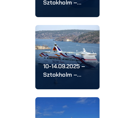
Sztokholm –
Helsinki – Tallin –
Ryga – 4 stolice:
w 5 dni
10-14.09.2025 –
Sztokholm –
Helsinki – Tallin –
Ryga – 4 stolice:
w 5 dni