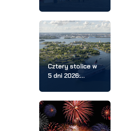
samolotem 2026:
Oslo, Bergen,
Stavanger
Cztery stolice w
5 dni 2026:
Sztokholm –
Helsinki – Tallin –
Ryga