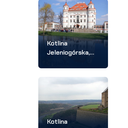
wycieczka 5
dniowa
Kotlina
Jeleniogórska,
Drezno, Saksonia,
Praga – wyc. 5
dniowa
Kotlina