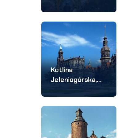
Bożonarodzeniow
y
Kotlina
Jeleniogórska,
Drezno –
wycieczka 3
dniowa