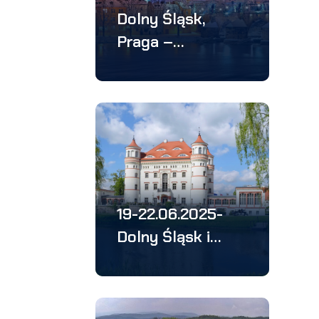
Dolny Śląsk,
Praga –
wycieczka 3
dniowa
19-22.06.2025-
Dolny Śląsk i
Saksonia –
wycieczka 4
dniowa