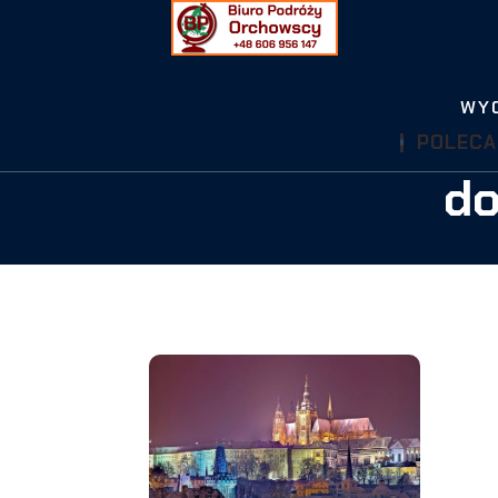
WY
POLECA
do