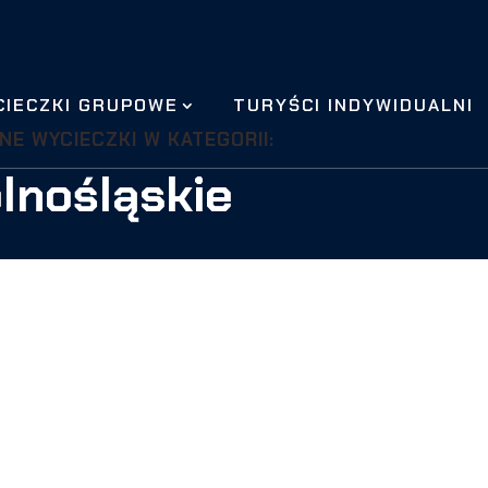
CIECZKI GRUPOWE
TURYŚCI INDYWIDUALNI
NE WYCIECZKI W KATEGORII:
lnośląskie