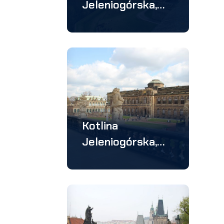
Jeleniogórska,
Drezno, Saksonia
– wycieczka 4
dniowa
Kotlina
Jeleniogórska,
Drezno –
wycieczka 3
dniowa