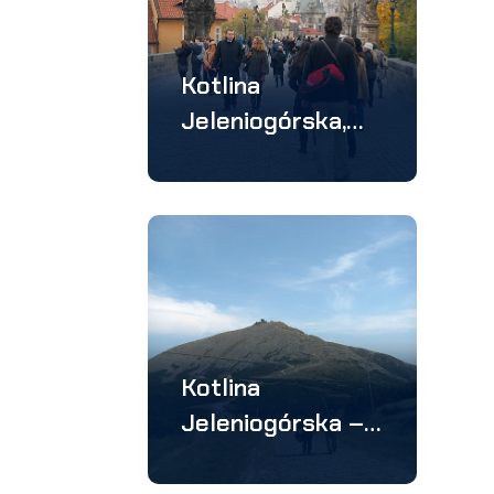
Kotlina
Jeleniogórska,
Praga –
wycieczka 3
dniowa
Kotlina
Jeleniogórska –
wycieczka 3
dniowa