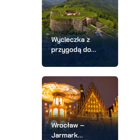
Wycieczka z
przygodą do
Srebrnej Góry –
wycieczka 3
dniowa
Wrocław –
Jarmark