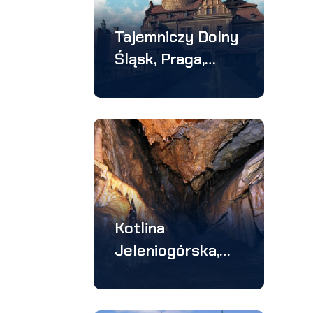
Tajemniczy Dolny
Śląsk, Praga,
Drezno –
wycieczka 5
dniowa
Kotlina
Jeleniogórska,
Harrachov,
Bozkov –