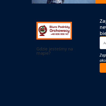
Za
ne
bi
Gdzie jesteśmy na
mapie?
Zap
akc