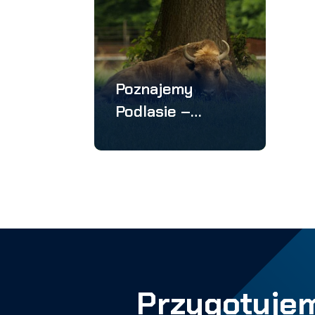
Poznajemy
Podlasie –
wycieczka 4
dniowa
Przygotujem