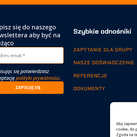
pisz się do naszego
Szybkie odnośniki
wslettera aby być na
eżąco
ZAPYTANIE DLA GRUPY
NASZE DOŚWIADCZENIE
isując się potwierdzasz
REFERENCJE
eptację
polityki prywatności
.
DOKUMENTY
Aby zapewnić
cookie, do 
Zgoda na te