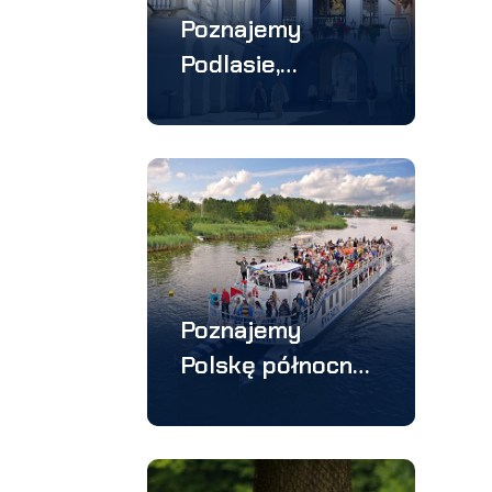
Poznajemy
Podlasie,
Suwalszczyznę i
Wilno –
wycieczka 3
dniowa
Poznajemy
Polskę północno-
wschodnią i Wilno
– wycieczka 4
dniowa