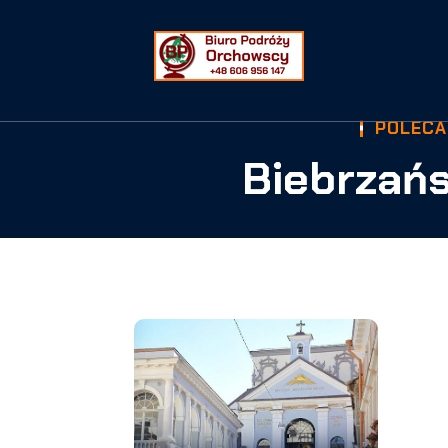
POLECA
Biebrzań