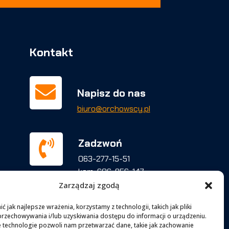
Kontakt

Napisz do nas
biuro@orchowscy.pl
Zadzwoń

063-277-15-51
kom.
606-956-147
Zarządzaj zgodą

Facebook
 jak najlepsze wrażenia, korzystamy z technologii, takich jak pliki
przechowywania i/lub uzyskiwania dostępu do informacji o urządzeniu.
facebook.com/BUT.Orchowscy
 technologie pozwoli nam przetwarzać dane, takie jak zachowanie