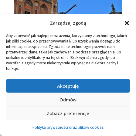
Zarządzaj zgodą
Aby zapewnić jak najlepsze wrażenia, korzystamy z technologii, takich
jak pliki cookie, do przechowywania i/lub uzyskiwania dostępu do
informacji o urządzeniu. Zgoda na te technologie pozwoli nam
przetwarzać dane, takie jak zachowanie podczas przeglądania lub
unikalne identyfikatory na tej stronie. Brak wyrażenia zgody lub
wycofanie zgody może niekorzystnie wpłynąć na niektóre cechy i
funkcje.
Poznajemy Pomorze
Akceptuję
Wschodnie I – 3 dni, (Kaszuby,
Odmów
Hel, Gdynia)
Zobacz preferencje
Kontakt
Polityka prywatności oraz plików cookies
Open
chaty