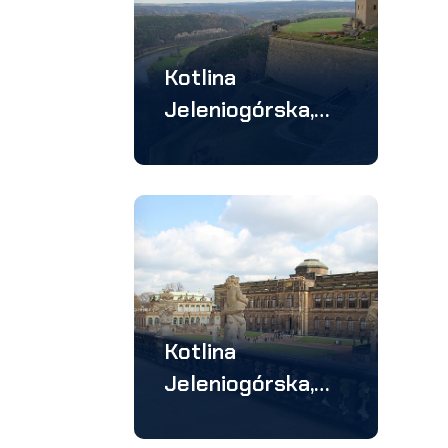
Kotlina
Jeleniogórska,
Drezno, Saksonia
– wycieczka 4
dniowa
Kotlina
Jeleniogórska,
Drezno –
wycieczka 3