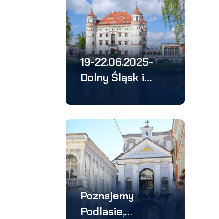
19-22.06.2025-
Dolny Śląsk i
Saksonia –
wycieczka 4
dniowa
Poznajemy
Podlasie,