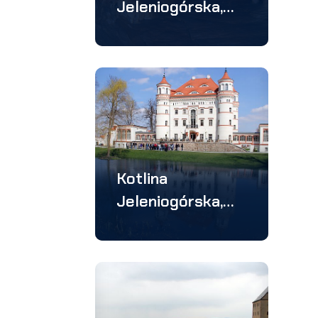
Jeleniogórska,
Harrachov,
Bozkov –
wycieczka 5
dniowa
Kotlina
Jeleniogórska,
Drezno, Saksonia,
Praga – wyc. 5
dniowa