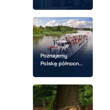
Suwalszczyznę i
Wilno –
wycieczka 3
dniowa
Poznajemy
Polskę północno-
wschodnią i Wilno
– wycieczka 4
dniowa