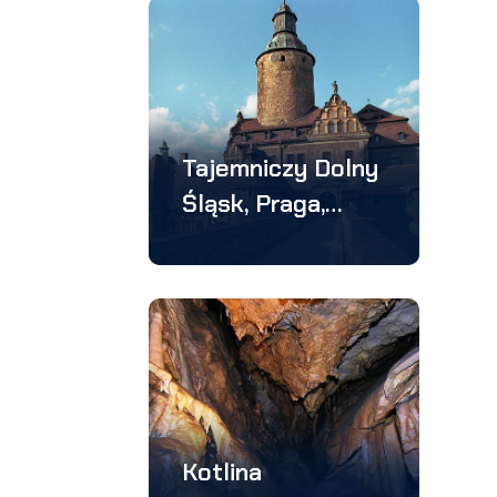
dniowa
Tajemniczy Dolny
Śląsk, Praga,
Drezno –
wycieczka 5
dniowa
Kotlina