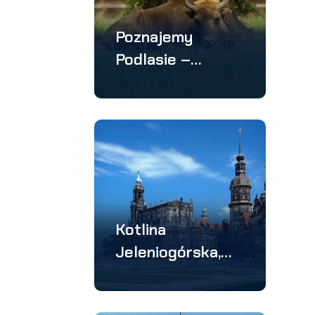
Poznajemy
Podlasie –
wycieczka 4
dniowa
Kotlina
Jeleniogórska,
Drezno –
wycieczka 3