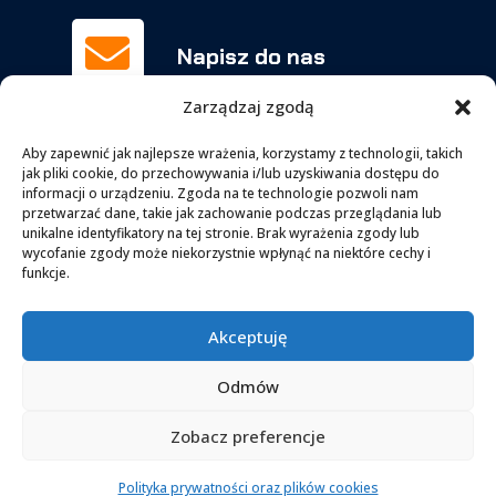

Napisz do nas
biuro@orchowscy.pl
Zarządzaj zgodą
Aby zapewnić jak najlepsze wrażenia, korzystamy z technologii, takich
jak pliki cookie, do przechowywania i/lub uzyskiwania dostępu do
Zadzwoń

informacji o urządzeniu. Zgoda na te technologie pozwoli nam
063-277-15-51
przetwarzać dane, takie jak zachowanie podczas przeglądania lub
unikalne identyfikatory na tej stronie. Brak wyrażenia zgody lub
kom.
606-956-147
wycofanie zgody może niekorzystnie wpłynąć na niektóre cechy i
funkcje.

Facebook
Akceptuję
facebook.com/BUT.Orchowscy
Odmów
Zobacz preferencje
Kontakt
Copyright © 2024. Wykonanie
Viden.pl
Polityka prywatności oraz plików cookies