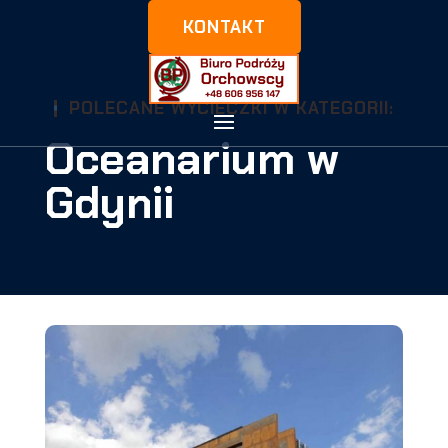
KONTAKT
POLECANE WYCIECZKI W KATEGORII:
Oceanarium w
Gdynii