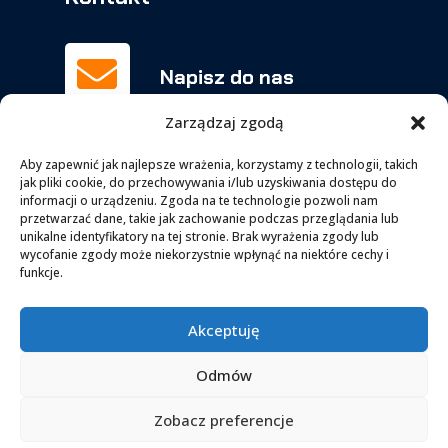

Napisz do nas
biuro@orchowscy.pl
Zarządzaj zgodą
Aby zapewnić jak najlepsze wrażenia, korzystamy z technologii, takich
jak pliki cookie, do przechowywania i/lub uzyskiwania dostępu do
Zadzwoń

informacji o urządzeniu. Zgoda na te technologie pozwoli nam
063-277-15-51
przetwarzać dane, takie jak zachowanie podczas przeglądania lub
unikalne identyfikatory na tej stronie. Brak wyrażenia zgody lub
kom.
606-956-147
wycofanie zgody może niekorzystnie wpłynąć na niektóre cechy i
funkcje.

Facebook
Akceptuję
facebook.com/BUT.Orchowscy
Odmów
Zobacz preferencje
Kontakt