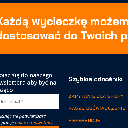
Każdą wycieczkę może
dostosować do Twoich p
pisz się do naszego
Szybkie odnośniki
wslettera aby być na
eżąco
ZAPYTANIE DLA GRUPY
NASZE DOŚWIADCZENIE
isując się potwierdzasz
REFERENCJE
eptację
polityki prywatności
.