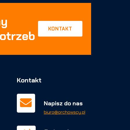
my
KONTAKT
otrzeb
Kontakt

Napisz do nas
biuro@orchowscy.pl