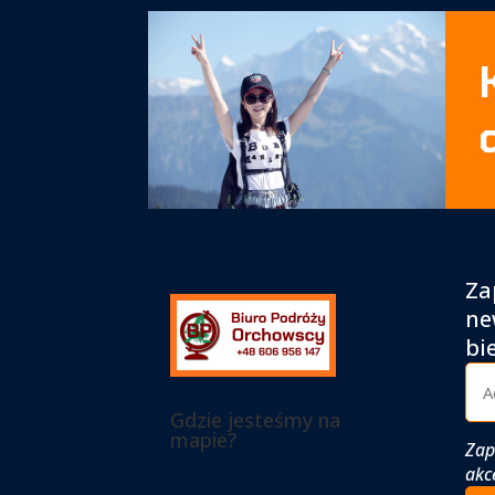
Za
ne
bi
Gdzie jesteśmy na
mapie?
Zap
akc