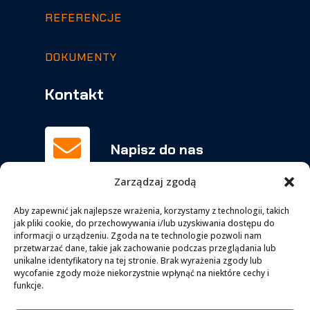
REFERENCJE
DOKUMENTY
Kontakt

Napisz do nas
biuro@orchowscy.pl
Zarządzaj zgodą
Aby zapewnić jak najlepsze wrażenia, korzystamy z technologii, takich
jak pliki cookie, do przechowywania i/lub uzyskiwania dostępu do
Zadzwoń

informacji o urządzeniu. Zgoda na te technologie pozwoli nam
063-277-15-51
przetwarzać dane, takie jak zachowanie podczas przeglądania lub
unikalne identyfikatory na tej stronie. Brak wyrażenia zgody lub
kom.
606-956-147
wycofanie zgody może niekorzystnie wpłynąć na niektóre cechy i
funkcje.