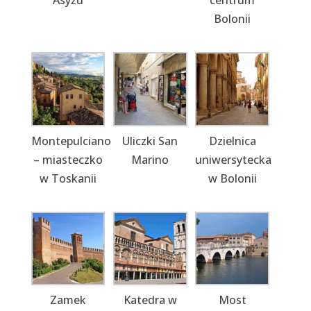
Asyżu
centrum
Bolonii
Montepulciano
Uliczki San
Dzielnica
– miasteczko
Marino
uniwersytecka
w Toskanii
w Bolonii
Zamek
Katedra w
Most