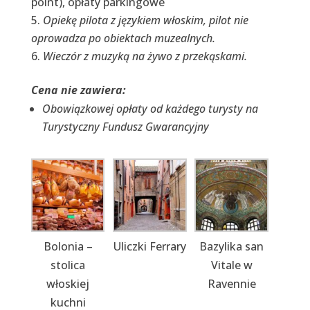
point), opłaty parkingowe
Opiekę pilota z językiem włoskim, p
ilot nie
oprowadza po obiektach muzealnych.
Wieczór z muzyką na żywo z przekąskami.
Cena nie zawiera:
Obowiązkowej opłaty od każdego turysty na
Turystyczny Fundusz Gwarancyjny
Bolonia –
Uliczki Ferrary
Bazylika san
stolica
Vitale w
włoskiej
Ravennie
kuchni