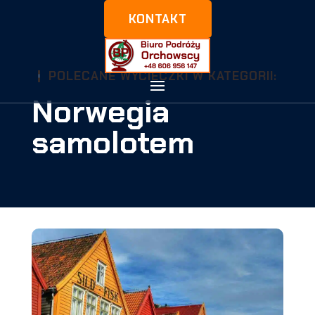
KONTAKT
POLECANE WYCIECZKI W KATEGORII:
Norwegia
samolotem