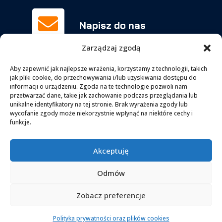

Napisz do nas
biuro@orchowscy.pl
Zarządzaj zgodą
Aby zapewnić jak najlepsze wrażenia, korzystamy z technologii, takich
jak pliki cookie, do przechowywania i/lub uzyskiwania dostępu do
Zadzwoń

informacji o urządzeniu. Zgoda na te technologie pozwoli nam
063-277-15-51
przetwarzać dane, takie jak zachowanie podczas przeglądania lub
unikalne identyfikatory na tej stronie. Brak wyrażenia zgody lub
kom.
606-956-147
wycofanie zgody może niekorzystnie wpłynąć na niektóre cechy i
funkcje.

Facebook
Akceptuję
facebook.com/BUT.Orchowscy
Odmów
Zobacz preferencje
Kontakt
Copyright © 2024. Wykonanie
Viden.pl
Polityka prywatności oraz plików cookies