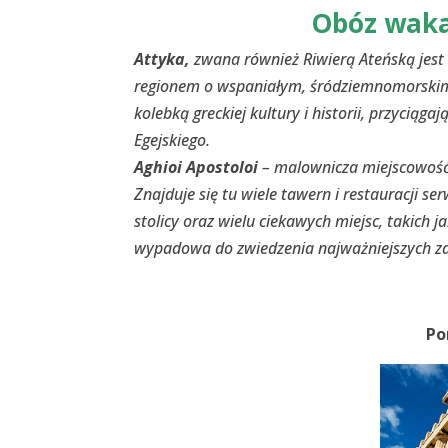
Obóz waka
Attyka,
zwana również Riwierą Ateńską
jest
regionem o wspaniałym, śródziemnomorskim k
kolebką greckiej kultury i historii, przyciąg
Egejskiego.
Aghioi Apostoloi
– malownicza miejscowość 
Znajduje się tu wiele tawern i restauracji 
stolicy oraz wielu ciekawych miejsc, takich j
wypadowa do zwiedzenia najważniejszych za
Po