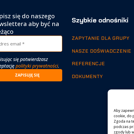
pisz się do naszego
Szybkie odnośniki
wslettera aby być na
eżąco
ZAPYTANIE DLA GRUPY
NASZE DOŚWIADCZENIE
isując się potwierdzasz
REFERENCJE
eptację
polityki prywatności
.
DOKUMENTY
Aby zapewnić
cookie, do 
Zgoda na te
podczas prz
zgody lub w