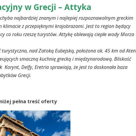
cyjny w Grecji – Attyka
 chyba najbardziej znanym i najlepiej rozpoznawalnym greckim
limacie z przepięknymi krajobrazami. Jest to region będący
ający co roku rzeszę turystów. Attykę oblewają ciepłe wody Morza
turystyczna, nad Zatoką Eubejską, położona ok. 45 km od Aten
serwujących smaczną kuchnię grecką i międzynarodową. Bliskość
ak Korynt, Delfy, Eretria sprawiają, że jest to doskonała baza
bytków Grecji.
niżej pełna treść oferty