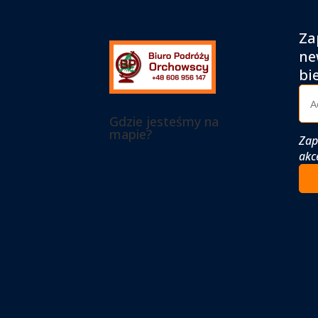
Za
ne
bi
Gdzie jesteśmy na
mapie?
Zap
akc