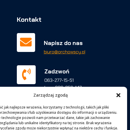
Kontakt

Napisz do nas
biuro@orchowscy.pl
Zadzwoń

063-277-15-51
kom.
606-956-147
Zarządzaj zgodą

Facebook
 jak najlepsze wrażenia, korzystamy z technologii, takich jak pliki
przechowywania i/lub uzyskiwania dostępu do informacji o urządzeniu.
facebook.com/BUT.Orchowscy
 technologie pozwoli nam przetwarzać dane, takie jak zachowanie
eglądania lub unikalne identyfikatory na tej stronie. Brak wyrażenia
ycofanie zgody może niekorzystnie wpłynąć na niektóre cechy i funkcje.